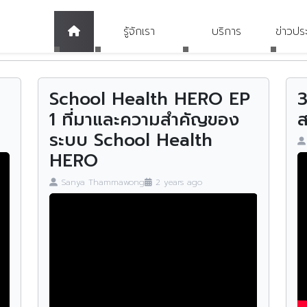
รู้จักเรา
บริการ
ข่าวปร
ต
ประวัติความเป็นมา
ศูนย์ข้อมูลข่าวสาร
นโยบ
ข่า
School Health HERO EP
3
1 ที่มาและความสำคัญของ
วิสัยทัศน์/พันธกิจ/ค่านิยม/
ศูนย์ราชการใสสะอาด
กฎหมา
ข่า
ส
ล
ตัวชี้วัด
ระบบ School Health
องค์กรคุณธรรมต้นแบบ
แผนยุ
ข่า
HERO
ผู้บริหารหน่วยงาน
Sanya Thammawong
2 years ago
แจ้งเรื่องร้องเรียน
รายงา
ข่า
โครงสร้างองค์กร
คำถามที่ถามบ่อย (FAQ)
แผนดำ
MH
อำนาจหน้าที่
งบปร
คลังความรู้
ปฏิ
มาตรฐานการปฏิบัติงาน
รายงา
ประจำ
สื่อสุขภาพจิต