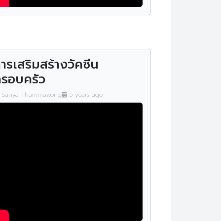
ห้องสมุด กรมสุขภาพจิต (DMH
วีดิโอสุขภาพจิต
e-Library)
อินโฟกราฟฟิก
ารเสริมสร้างวัคซีน
รอบครัว
Sanya Thammawong
5 years ago