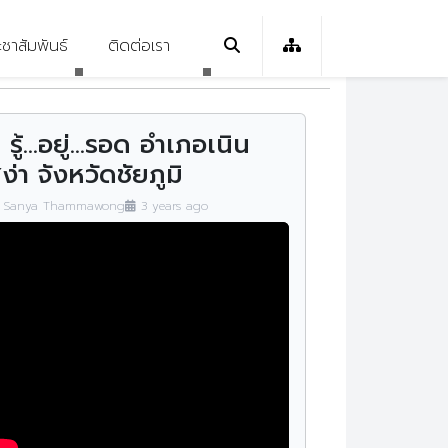
ะชาสัมพันธ์
ติดต่อเรา
ายองค์กร
วกิจกรรม
ติดต่อเรา
ระบบสารสนเทศ (E-
Service)
 รู้...อยู่...รอด อำเภอเนิน
ย/ระเบียบ/ข้อบังคับ
วจัดซื้อจัดจ้าง
ง่า จังหวัดชัยภูมิ
ิงค์ที่เกี่ยวข้อง
ดาวน์โหลดเอกสาร
Sanya Thammawong
3 years ago
ทธศาสตร์
วรับสมัครงาน
นประจำปี
วประกาศ
แจ้งเรื่องร้องเรียน MHC9
แจ้งเรื่องร้องเรียน กรมสุขภาพ
เนินงานและการใช้จ่าย
C9 News
จิต
ะมาณประจำปี
ทินกิจกรรม
คลังความรู้ MHC9
นผลการดำเนินงาน
ปี
คลังความรู้ กรมสุขภาพจิต
บทความสุขภาพจิต