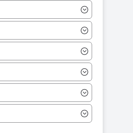
ห้องสมุด กรมสุขภาพจิต (DMH
วีดิโอสุขภาพจิต
e-Library)
อินโฟกราฟฟิก