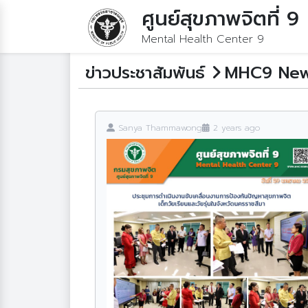
ศูนย์สุขภาพจิตที่ 9
Mental Health Center 9
ข่าวประชาสัมพันธ์
MHC9 Ne
Sanya Thammawong
2 years ago